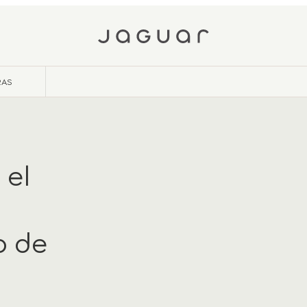
RAS
 el
o de