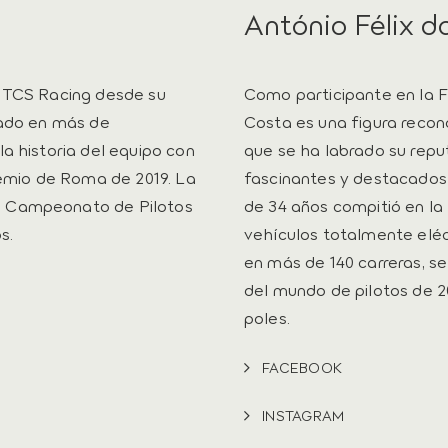
António Félix d
r TCS Racing desde su
Como participante en la Fó
pado en más de
Costa es una figura recon
a historia del equipo con
que se ha labrado su rep
remio de Roma de 2019. La
fascinantes y destacados 
l Campeonato de Pilotos
de 34 años compitió en l
s.
vehículos totalmente eléc
en más de 140 carreras, s
del mundo de pilotos de 20
poles.
FACEBOOK
INSTAGRAM