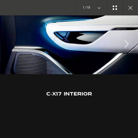
1/18
PROTOTIPOS
C-X17
C‑X17 INTERIOR
TRABAJA CON NOSOTROS
TÉRMINOS Y CONDICIONES