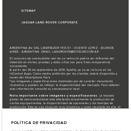
SITEMAP
JAGUAR LAND ROVER CORPORATE
ARGENTINA AV. DEL LIBERTADOR 1513/31 - VICENTE LÓPEZ - BUENOS
AIRES - ARGENTINA. EMAIL: LANDROVER@DITECAR.COM.AR
El consumo de combustible real de un vehículo podría ser diferente del
obtenido en dichas pruebas y estas cifras son para fines comparativos
únicamente.
A partir del 30 de septiembre de 2019, Spotify ya no se incluirá en las
InControl Apps. Como medio preferido por los clientes, estará disponible a
través del Smartphone Pack.
*Las imágenes y especificaciones mostradas son de carácter meramente
ilustrativo y pueden no reflejar la disponibilidad del mercado. Para obtener
más información consulte su concesionario local.
Nota importante sobre imágenes y especificaciones.
La escasez
global de semiconductores está afectando actualmente la producción de
ciertos equipamientos, la disponibilidad de opcionales y los tiempos de
producción. Esta es una situación muy dinámica y como resultado de ella, el
uso de fotografías en este sitio web puede no reflejar completamente las
especificaciones disponibles de equipamientos, opcionales, versiones y
colores. Recomendamos que los clientes se pongan en contacto con el
POLÍTICA DE PRIVACIDAD
distribuidor de su preferencia, quien podrá dar a conocer las restricciones
actuales de nuestros vehículos y que no realicen un pedido basándose
únicamente en las especificaciones e imágenes mostradas en este sitio web.