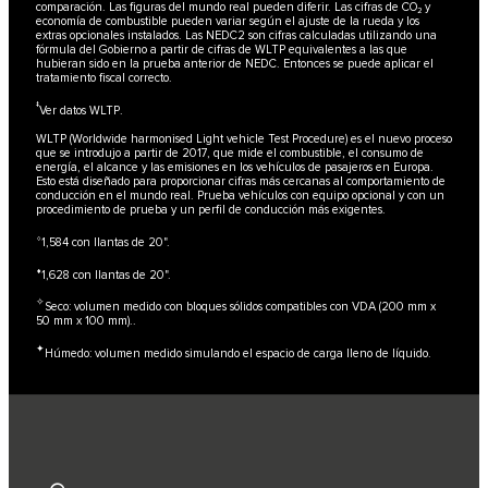
comparación. Las figuras del mundo real pueden diferir. Las cifras de CO₂ y
economía de combustible pueden variar según el ajuste de la rueda y los
extras opcionales instalados. Las NEDC2 son cifras calculadas utilizando una
fórmula del Gobierno a partir de cifras de WLTP equivalentes a las que
hubieran sido en la prueba anterior de NEDC. Entonces se puede aplicar el
tratamiento fiscal correcto.
‡
Ver datos WLTP
.
WLTP (Worldwide harmonised Light vehicle Test Procedure) es el nuevo proceso
que se introdujo a partir de 2017, que mide el combustible, el consumo de
energía, el alcance y las emisiones en los vehículos de pasajeros en Europa.
Esto está diseñado para proporcionar cifras más cercanas al comportamiento de
conducción en el mundo real. Prueba vehículos con equipo opcional y con un
procedimiento de prueba y un perfil de conducción más exigentes.
⬨
1,584 con llantas de 20".
⬧
1,628 con llantas de 20".
✧
Seco: volumen medido con bloques sólidos compatibles con VDA (200 mm x
50 mm x 100 mm)..
✦
Húmedo: volumen medido simulando el espacio de carga lleno de líquido.