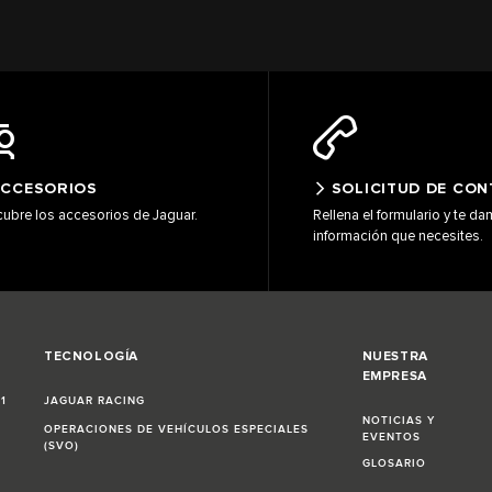
CCESORIOS
SOLICITUD DE CO
ubre los accesorios de Jaguar.
Rellena el formulario y te d
información que necesites.
TECNOLOGÍA
NUESTRA
EMPRESA
61
JAGUAR RACING
NOTICIAS Y
OPERACIONES DE VEHÍCULOS ESPECIALES
EVENTOS
(SVO)
GLOSARIO