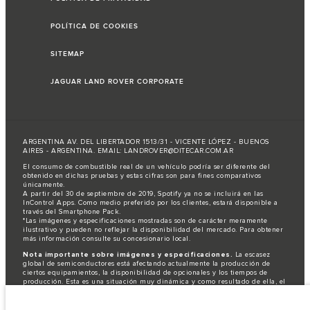
POLÍTICA DE COOKIES
SITEMAP
JAGUAR LAND ROVER CORPORATE
ARGENTINA AV. DEL LIBERTADOR 1513/31 - VICENTE LÓPEZ - BUENOS
AIRES - ARGENTINA. EMAIL: LANDROVER@DITECAR.COM.AR
El consumo de combustible real de un vehículo podría ser diferente del
obtenido en dichas pruebas y estas cifras son para fines comparativos
únicamente.
A partir del 30 de septiembre de 2019, Spotify ya no se incluirá en las
InControl Apps. Como medio preferido por los clientes, estará disponible a
través del Smartphone Pack.
*Las imágenes y especificaciones mostradas son de carácter meramente
ilustrativo y pueden no reflejar la disponibilidad del mercado. Para obtener
más información consulte su concesionario local.
Nota importante sobre imágenes y especificaciones.
La escasez
global de semiconductores está afectando actualmente la producción de
ciertos equipamientos, la disponibilidad de opcionales y los tiempos de
producción. Esta es una situación muy dinámica y como resultado de ella, el
uso de fotografías en este sitio web puede no reflejar completamente las
especificaciones disponibles de equipamientos, opcionales, versiones y
colores. Recomendamos que los clientes se pongan en contacto con el