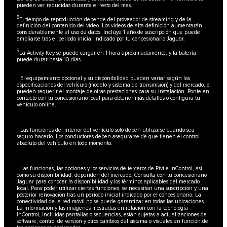
pueden ver reducidas durante el resto del mes.
8
El tiempo de reproducción depende del proveedor de streaming y de la
definición del contenido del vídeo. Los vídeos de alta definición aumentarán
considerablemente el uso de datos. Incluye 1 año de suscripción que puede
ampliarse tras el periodo inicial indicado por tu concesionario Jaguar.
9
La Activity Key se puede cargar en 1 hora aproximadamente, y la batería
puede durar hasta 10 días.
El equipamiento opcional y su disponibilidad pueden variar según las
especificaciones del vehículo (modelo y sistema de transmisión) y del mercado, o
pueden requerir el montaje de otras prestaciones para su instalación. Ponte en
contacto con tu concesionario local para obtener más detalles o configura tu
vehículo online.
Las funciones del interior del vehículo solo deben utilizarse cuando sea
seguro hacerlo. Los conductores deben asegurarse de que tienen el control
absoluto del vehículo en todo momento.
Las funciones, las opciones y los servicios de terceros de Pivi e InControl, así
como su disponibilidad, dependen del mercado. Consulta con tu concesionario
Jaguar para conocer la disponibilidad y los términos aplicables del mercado
local. Para poder utilizar ciertas funciones, se necesitan una suscripción y una
posterior renovación tras un periodo inicial indicado por el concesionario. La
conectividad de la red móvil no se puede garantizar en todas las ubicaciones.
La información y las imágenes mostradas en relación con la tecnología
InControl, incluidas pantallas o secuencias, están sujetas a actualizaciones de
software, control de versión y otros cambios del sistema o visuales en función de