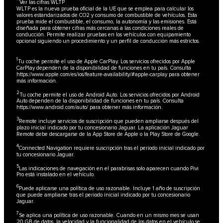
††
Ver las cifras WLTP
WLTP es la nueva prueba oficial de la UE que se emplea para calcular los
valores estandarizados de CO2 y consumo de combustible de vehículos. Esta
prueba mide el combustible, el consumo, la autonomía y las emisiones. Está
diseñada para obtener cifras más cercanas a las condiciones reales de
conducción. Permite realizar pruebas en los vehículos con equipamiento
opcional siguiendo un procedimiento y un perfil de conducción más estrictos.
1
Tu coche permite el uso de Apple CarPlay. Los servicios ofrecidos por Apple
CarPlay dependen de la disponibilidad de funciones en tu país. Consulta
https://www.apple.com/es/ios/feature-availability/#apple-carplay
para obtener
más información.
2
Tu coche permite el uso de Android Auto. Los servicios ofrecidos por Android
Auto dependen de la disponibilidad de funciones en tu país. Consulta
https://www.android.com/auto/
para obtener más información.
3
Remote incluye servicios de suscripción que pueden ampliarse después del
plazo inicial indicado por tu concesionario Jaguar. La aplicación Jaguar
Remote debe descargarse de la App Store de Apple o la Play Store de Google.
4
Connected Navigation requiere suscripción tras el periodo inicial indicado por
tu concesionario Jaguar.
5
Las indicaciones de navegación en el parabrisas solo aparecen cuando Pivi
Pro está instalado en el vehículo.
6
Puede aplicarse una política de uso razonable. Incluye 1 año de suscripción
que puede ampliarse tras el periodo inicial indicado por tu concesionario
Jaguar.
7
Se aplica una política de uso razonable. Cuando en un mismo mes se usan
20 GB de datos, la velocidad y la funcionalidad de los datos en el vehículo se