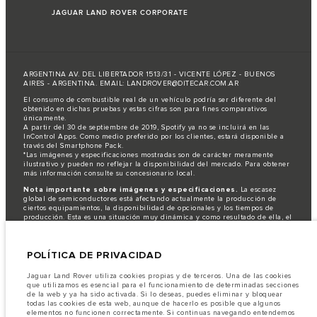
JAGUAR LAND ROVER CORPORATE
ARGENTINA AV. DEL LIBERTADOR 1513/31 - VICENTE LÓPEZ - BUENOS
AIRES - ARGENTINA. EMAIL: LANDROVER@DITECAR.COM.AR
El consumo de combustible real de un vehículo podría ser diferente del
obtenido en dichas pruebas y estas cifras son para fines comparativos
únicamente.
A partir del 30 de septiembre de 2019, Spotify ya no se incluirá en las
InControl Apps. Como medio preferido por los clientes, estará disponible a
través del Smartphone Pack.
*Las imágenes y especificaciones mostradas son de carácter meramente
ilustrativo y pueden no reflejar la disponibilidad del mercado. Para obtener
más información consulte su concesionario local.
Nota importante sobre imágenes y especificaciones.
La escasez
global de semiconductores está afectando actualmente la producción de
ciertos equipamientos, la disponibilidad de opcionales y los tiempos de
producción. Esta es una situación muy dinámica y como resultado de ella, el
uso de fotografías en este sitio web puede no reflejar completamente las
especificaciones disponibles de equipamientos, opcionales, versiones y
colores. Recomendamos que los clientes se pongan en contacto con el
POLÍTICA DE PRIVACIDAD
distribuidor de su preferencia, quien podrá dar a conocer las restricciones
actuales de nuestros vehículos y que no realicen un pedido basándose
únicamente en las especificaciones e imágenes mostradas en este sitio web.
Jaguar Land Rover utiliza cookies propias y de terceros. Una de las cookies
que utilizamos es esencial para el funcionamiento de determinadas secciones
Jaguar Land Rover Limited busca constantemente nuevas formas de mejorar
de la web y ya ha sido activada. Si lo deseas, puedes eliminar y bloquear
las especificaciones, el diseño y la producción de sus vehículos, piezas y
todas las cookies de esta web, aunque de hacerlo es posible que algunos
accesorios, por lo que se producen modificaciones de forma continua y sin
elementos no funcionen correctamente. Si continuas navegando entendemos