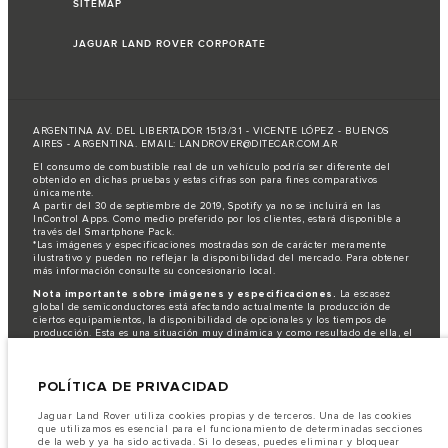
SITEMAP
JAGUAR LAND ROVER CORPORATE
ARGENTINA AV. DEL LIBERTADOR 1513/31 - VICENTE LÓPEZ - BUENOS
AIRES - ARGENTINA. EMAIL: LANDROVER@DITECAR.COM.AR
El consumo de combustible real de un vehículo podría ser diferente del
obtenido en dichas pruebas y estas cifras son para fines comparativos
únicamente.
A partir del 30 de septiembre de 2019, Spotify ya no se incluirá en las
InControl Apps. Como medio preferido por los clientes, estará disponible a
través del Smartphone Pack.
*Las imágenes y especificaciones mostradas son de carácter meramente
ilustrativo y pueden no reflejar la disponibilidad del mercado. Para obtener
más información consulte su concesionario local.
Nota importante sobre imágenes y especificaciones.
La escasez
global de semiconductores está afectando actualmente la producción de
ciertos equipamientos, la disponibilidad de opcionales y los tiempos de
producción. Esta es una situación muy dinámica y como resultado de ella, el
uso de fotografías en este sitio web puede no reflejar completamente las
especificaciones disponibles de equipamientos, opcionales, versiones y
colores. Recomendamos que los clientes se pongan en contacto con el
POLÍTICA DE PRIVACIDAD
distribuidor de su preferencia, quien podrá dar a conocer las restricciones
actuales de nuestros vehículos y que no realicen un pedido basándose
únicamente en las especificaciones e imágenes mostradas en este sitio web.
Jaguar Land Rover utiliza cookies propias y de terceros. Una de las cookies
que utilizamos es esencial para el funcionamiento de determinadas secciones
Jaguar Land Rover Limited busca constantemente nuevas formas de mejorar
de la web y ya ha sido activada. Si lo deseas, puedes eliminar y bloquear