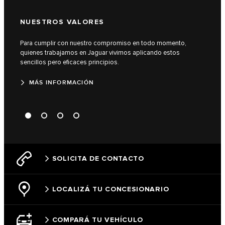
NUESTROS VALORES
COM
Para cumplir con nuestro compromiso en todo momento,
Descu
quienes trabajamos en Jaguar vivimos aplicando estos
de ca
sencillos pero eficaces principios.
M
MÁS INFORMACIÓN
SOLICITA DE CONTACTO
LOCALIZÁ TU CONCESIONARIO
COMPARÁ TU VEHÍCULO