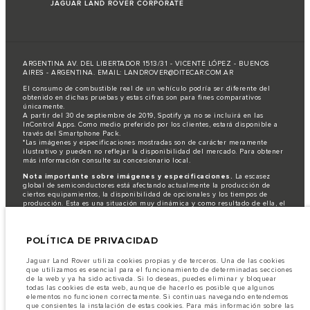
JAGUAR LAND ROVER CORPORATE
ARGENTINA AV. DEL LIBERTADOR 1513/31 - VICENTE LÓPEZ - BUENOS
AIRES - ARGENTINA. EMAIL: LANDROVER@DITECAR.COM.AR
El consumo de combustible real de un vehículo podría ser diferente del
obtenido en dichas pruebas y estas cifras son para fines comparativos
únicamente.
A partir del 30 de septiembre de 2019, Spotify ya no se incluirá en las
InControl Apps. Como medio preferido por los clientes, estará disponible a
través del Smartphone Pack.
*Las imágenes y especificaciones mostradas son de carácter meramente
ilustrativo y pueden no reflejar la disponibilidad del mercado. Para obtener
más información consulte su concesionario local.
Nota importante sobre imágenes y especificaciones.
La escasez
global de semiconductores está afectando actualmente la producción de
ciertos equipamientos, la disponibilidad de opcionales y los tiempos de
producción. Esta es una situación muy dinámica y como resultado de ella, el
uso de fotografías en este sitio web puede no reflejar completamente las
especificaciones disponibles de equipamientos, opcionales, versiones y
colores. Recomendamos que los clientes se pongan en contacto con el
POLÍTICA DE PRIVACIDAD
distribuidor de su preferencia, quien podrá dar a conocer las restricciones
actuales de nuestros vehículos y que no realicen un pedido basándose
únicamente en las especificaciones e imágenes mostradas en este sitio web.
Jaguar Land Rover utiliza cookies propias y de terceros. Una de las cookies
que utilizamos es esencial para el funcionamiento de determinadas secciones
Jaguar Land Rover Limited busca constantemente nuevas formas de mejorar
de la web y ya ha sido activada. Si lo deseas, puedes eliminar y bloquear
las especificaciones, el diseño y la producción de sus vehículos, piezas y
todas las cookies de esta web, aunque de hacerlo es posible que algunos
accesorios, por lo que se producen modificaciones de forma continua y sin
elementos no funcionen correctamente. Si continuas navegando entendemos
previo aviso. Según el modelo, algunas funciones serán opcionales o
que consientes la instalación de estas cookies. Para más información sobre las