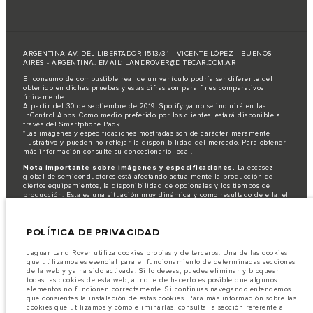
ARGENTINA AV. DEL LIBERTADOR 1513/31 - VICENTE LÓPEZ - BUENOS
AIRES - ARGENTINA. EMAIL: LANDROVER@DITECAR.COM.AR
El consumo de combustible real de un vehículo podría ser diferente del
obtenido en dichas pruebas y estas cifras son para fines comparativos
únicamente.
A partir del 30 de septiembre de 2019, Spotify ya no se incluirá en las
InControl Apps. Como medio preferido por los clientes, estará disponible a
través del Smartphone Pack.
*Las imágenes y especificaciones mostradas son de carácter meramente
ilustrativo y pueden no reflejar la disponibilidad del mercado. Para obtener
más información consulte su concesionario local.
Nota importante sobre imágenes y especificaciones.
La escasez
global de semiconductores está afectando actualmente la producción de
ciertos equipamientos, la disponibilidad de opcionales y los tiempos de
producción. Esta es una situación muy dinámica y como resultado de ella, el
uso de fotografías en este sitio web puede no reflejar completamente las
especificaciones disponibles de equipamientos, opcionales, versiones y
colores. Recomendamos que los clientes se pongan en contacto con el
POLÍTICA DE PRIVACIDAD
distribuidor de su preferencia, quien podrá dar a conocer las restricciones
actuales de nuestros vehículos y que no realicen un pedido basándose
únicamente en las especificaciones e imágenes mostradas en este sitio web.
Jaguar Land Rover utiliza cookies propias y de terceros. Una de las cookies
que utilizamos es esencial para el funcionamiento de determinadas secciones
Jaguar Land Rover Limited busca constantemente nuevas formas de mejorar
de la web y ya ha sido activada. Si lo deseas, puedes eliminar y bloquear
las especificaciones, el diseño y la producción de sus vehículos, piezas y
todas las cookies de esta web, aunque de hacerlo es posible que algunos
accesorios, por lo que se producen modificaciones de forma continua y sin
elementos no funcionen correctamente. Si continuas navegando entendemos
previo aviso. Según el modelo, algunas funciones serán opcionales o
que consientes la instalación de estas cookies. Para más información sobre las
vendrán incluidas de serie. La información, las especificaciones, los motores
cookies que utilizamos y cómo eliminarlas, consulta la sección referente a
y los colores que aparecen en esta página web se basan en las