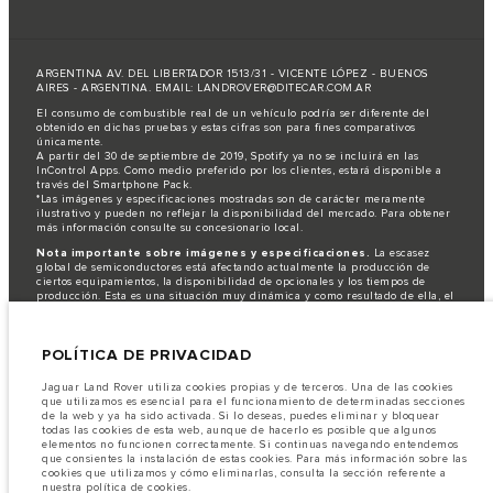
ARGENTINA AV. DEL LIBERTADOR 1513/31 - VICENTE LÓPEZ - BUENOS
AIRES - ARGENTINA. EMAIL: LANDROVER@DITECAR.COM.AR
El consumo de combustible real de un vehículo podría ser diferente del
obtenido en dichas pruebas y estas cifras son para fines comparativos
únicamente.
A partir del 30 de septiembre de 2019, Spotify ya no se incluirá en las
InControl Apps. Como medio preferido por los clientes, estará disponible a
través del Smartphone Pack.
*Las imágenes y especificaciones mostradas son de carácter meramente
ilustrativo y pueden no reflejar la disponibilidad del mercado. Para obtener
más información consulte su concesionario local.
Nota importante sobre imágenes y especificaciones.
La escasez
global de semiconductores está afectando actualmente la producción de
ciertos equipamientos, la disponibilidad de opcionales y los tiempos de
producción. Esta es una situación muy dinámica y como resultado de ella, el
uso de fotografías en este sitio web puede no reflejar completamente las
especificaciones disponibles de equipamientos, opcionales, versiones y
colores. Recomendamos que los clientes se pongan en contacto con el
POLÍTICA DE PRIVACIDAD
distribuidor de su preferencia, quien podrá dar a conocer las restricciones
actuales de nuestros vehículos y que no realicen un pedido basándose
únicamente en las especificaciones e imágenes mostradas en este sitio web.
Jaguar Land Rover utiliza cookies propias y de terceros. Una de las cookies
que utilizamos es esencial para el funcionamiento de determinadas secciones
Jaguar Land Rover Limited busca constantemente nuevas formas de mejorar
de la web y ya ha sido activada. Si lo deseas, puedes eliminar y bloquear
las especificaciones, el diseño y la producción de sus vehículos, piezas y
todas las cookies de esta web, aunque de hacerlo es posible que algunos
accesorios, por lo que se producen modificaciones de forma continua y sin
elementos no funcionen correctamente. Si continuas navegando entendemos
previo aviso. Según el modelo, algunas funciones serán opcionales o
que consientes la instalación de estas cookies. Para más información sobre las
vendrán incluidas de serie. La información, las especificaciones, los motores
cookies que utilizamos y cómo eliminarlas, consulta la sección referente a
y los colores que aparecen en esta página web se basan en las
nuestra política de cookies.